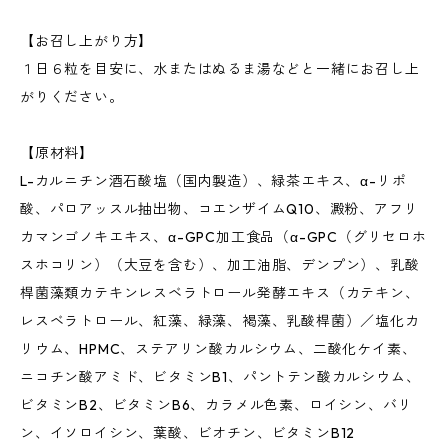
【お召し上がり方】
１日６粒を目安に、水またはぬるま湯などと一緒にお召し上
がりください。
【原材料】
L-カルニチン酒石酸塩（国内製造）、緑茶エキス、α-リポ
酸、パロアッスル抽出物、コエンザイムQ10、澱粉、アフリ
カマンゴノキエキス、α-GPC加工食品（α-GPC（グリセロホ
スホコリン）（大豆を含む）、加工油脂、デンプン）、乳酸
桿菌藻類カテキンレスベラトロール発酵エキス（カテキン、
レスベラトロール、紅藻、緑藻、褐藻、乳酸桿菌）／塩化カ
リウム、HPMC、ステアリン酸カルシウム、二酸化ケイ素、
ニコチン酸アミド、ビタミンB1、パントテン酸カルシウム、
ビタミンB2、ビタミンB6、カラメル色素、ロイシン、バリ
ン、イソロイシン、葉酸、ビオチン、ビタミンB12