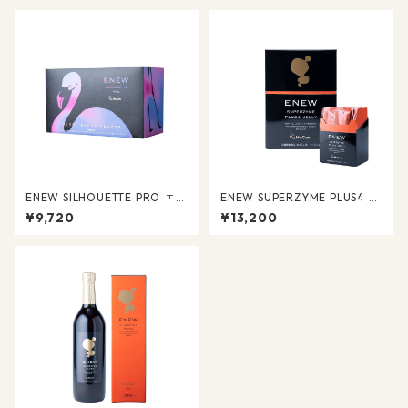
ENEW SILHOUETTE PRO エニ
ENEW SUPERZYME PLUS4 JE
ュー シルエットプロ（ブルー
LLY スーパーザイム プラスフ
¥9,720
¥13,200
ベリー／ココア）
ォー ゼリー